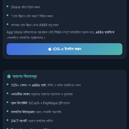
Share বাটনে ট্যাপ করুন
"হোম স্ক্রিনে যোগ করুন" নির্বাচন করুন
আপনার হোম স্ক্রিন থেকে A88X চালু করুন
App Store ডাউনলোডের প্রয়োজন নেই! PWA সম্পূর্ণ কার্যকারিতা প্রদান করে,
a88x ক্যাসিনো
গেমগুলিতে তাৎক্ষণিক অ্যাক্সেসসহ।
iOS-এ ইনস্টল করুন
অ্যাপের ফিচারসমূহ
125+ গেমস:
সব
a88x স্লট
, ফিশিং ও লাইভ ক্যাসিনো গেমস
একচেটিয়া বোনাস:
শুধুমাত্র অ্যাপের প্রমোশন ও পুরস্কার
দ্রুত ডিপোজিট:
GCash ও PayMaya ইন্টিগ্রেশন
তাৎক্ষণিক উইথড্রয়াল:
দ্রুত পেআউট প্রসেসিং
24/7 সাপোর্ট:
অ্যাপে কাস্টমার সার্ভিস